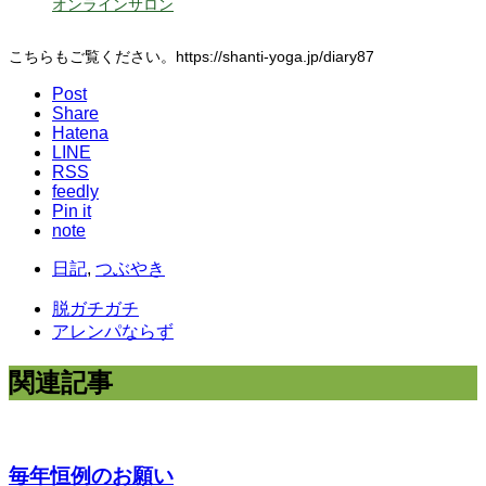
オンラインサロン
こちらもご覧ください。https://shanti-yoga.jp/diary87
Post
Share
Hatena
LINE
RSS
feedly
Pin it
note
日記
,
つぶやき
脱ガチガチ
アレンパならず
関連記事
毎年恒例のお願い