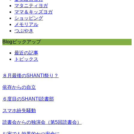
マタニティヨガ
ママ＆キッズヨガ
ショッピング
メモリアル
つぶやき
Blogピックアップ
最近の記事
トピックス
８月最後のSHANTI祭り？
依存からの自立
６度目のSHANTI読書部
スマホ紛失騒動
読書会からの独演会（第5回読書会）
お家でも効果的かつ安全に