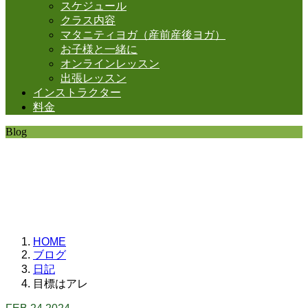
スケジュール
クラス内容
マタニティヨガ（産前産後ヨガ）
お子様と一緒に
オンラインレッスン
出張レッスン
インストラクター
料金
Blog
SHANTIの日常。
思うことなど
いろいろと・・・。
HOME
ブログ
日記
目標はアレ