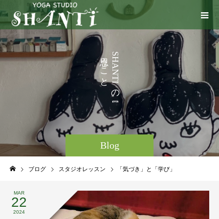
い
う
S
H
ろ
こ
A
N
と
T
I
な
の
ど
。
Blog
ブログ
スタジオレッスン
「気づき」と「学び」
MAR
22
2024