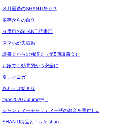
８月最後のSHANTI祭り？
依存からの自立
６度目のSHANTI読書部
スマホ紛失騒動
読書会からの独演会（第5回読書会）
お家でも効果的かつ安全に
夏こそヨガ
終わりは始まり
tejas2020 autumn...
シャンティーチャリティー瓶のお金を寄付し...
SHANTI良品と「cafe shan ...