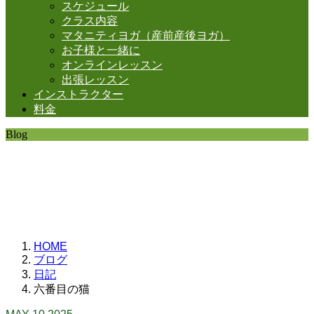
スケジュール
クラス内容
マタニティヨガ（産前産後ヨガ）
お子様と一緒に
オンラインレッスン
出張レッスン
インストラクター
料金
Blog
SHANTIの日常。
思うことなど
いろいろと・・・。
HOME
ブログ
日記
六番目の猫