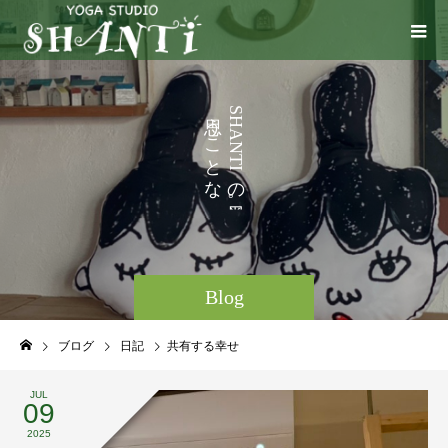
い
う
S
H
ろ
こ
A
N
い
と
T
I
な
の
ど
。
Blog
ブログ
日記
共有する幸せ
JUL
09
2025