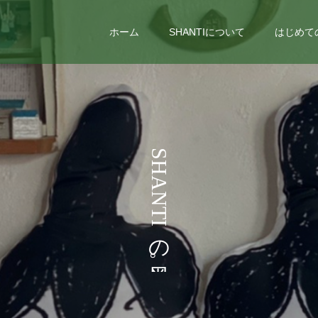
ホーム
SHANTIについて
はじめて
う
S
H
こ
A
N
と
T
I
な
の
。