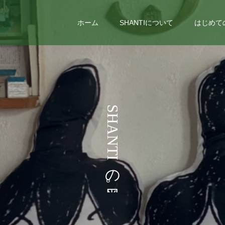
ホーム
SHANTIについて
はじめて
う
S
H
A
N
T
I
の
。