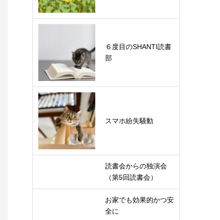
６度目のSHANTI読書
部
スマホ紛失騒動
読書会からの独演会
（第5回読書会）
お家でも効果的かつ安
全に