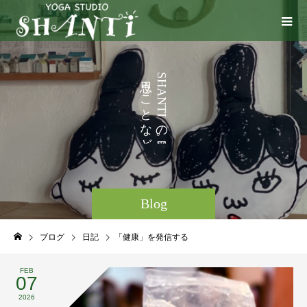
い
う
S
H
ろ
こ
A
N
い
と
T
I
ろ
な
の
ど
。
Blog
ブログ
日記
「健康」を発信する
FEB
07
2026