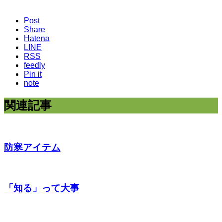
Post
Share
Hatena
LINE
RSS
feedly
Pin it
note
関連記事
防寒アイテム
「知る」って大事