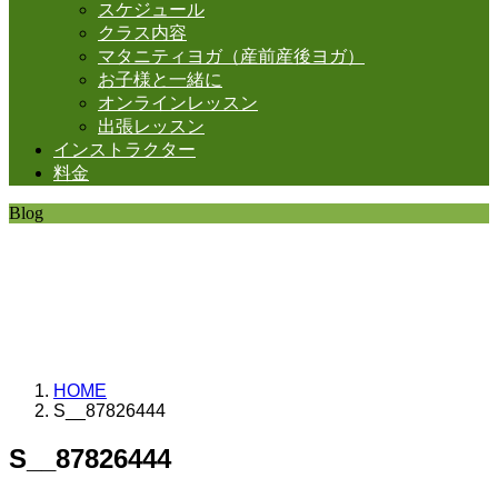
スケジュール
クラス内容
マタニティヨガ（産前産後ヨガ）
お子様と一緒に
オンラインレッスン
出張レッスン
インストラクター
料金
Blog
SHANTIの日常。
思うことなど
いろいろと・・・。
HOME
S__87826444
S__87826444