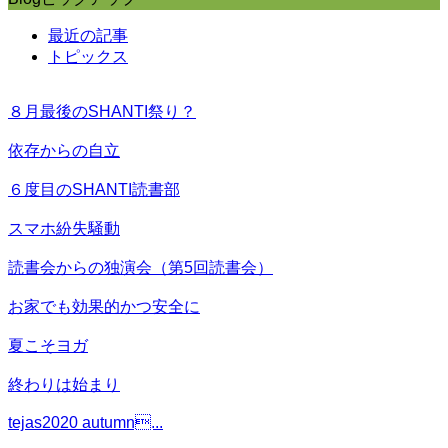
最近の記事
トピックス
８月最後のSHANTI祭り？
依存からの自立
６度目のSHANTI読書部
スマホ紛失騒動
読書会からの独演会（第5回読書会）
お家でも効果的かつ安全に
夏こそヨガ
終わりは始まり
tejas2020 autumn...