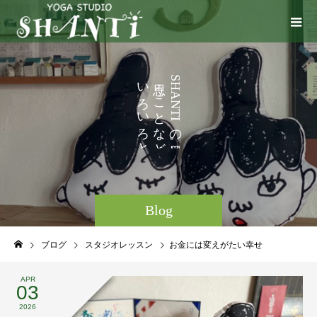
い
う
S
H
ろ
こ
A
N
い
と
T
I
ろ
な
の
と
ど
。
。
Blog
ブログ
スタジオレッスン
お金には変えがたい幸せ
APR
03
2026