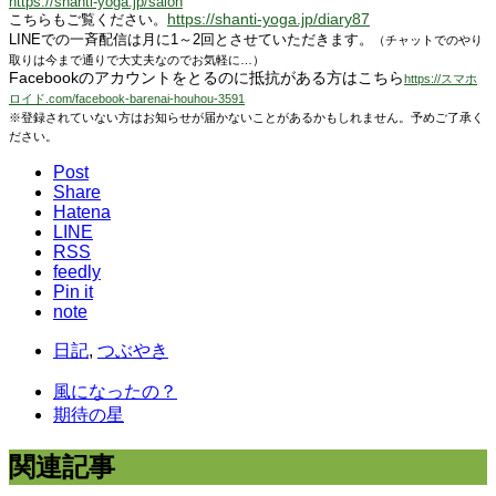
https://shanti-yoga.jp/salon
https://shanti-yoga.jp/diary87
こちらもご覧ください。
LINEでの一斉配信は月に1～2回とさせていただきます。
（チャットでのやり
取りは今まで通りで大丈夫なのでお気軽に…）
Facebookのアカウントをとるのに抵抗がある方はこちら
https://スマホ
ロイド.com/facebook-barenai-houhou-3591
※登録されていない方はお知らせが届かないことがあるかもしれません。予めご了承く
ださい。
Post
Share
Hatena
LINE
RSS
feedly
Pin it
note
日記
,
つぶやき
風になったの？
期待の星
関連記事