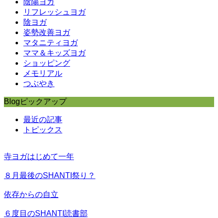
陰陽ヨガ
リフレッシュヨガ
陰ヨガ
姿勢改善ヨガ
マタニティヨガ
ママ＆キッズヨガ
ショッピング
メモリアル
つぶやき
Blogピックアップ
最近の記事
トピックス
寺ヨガはじめて一年
８月最後のSHANTI祭り？
依存からの自立
６度目のSHANTI読書部