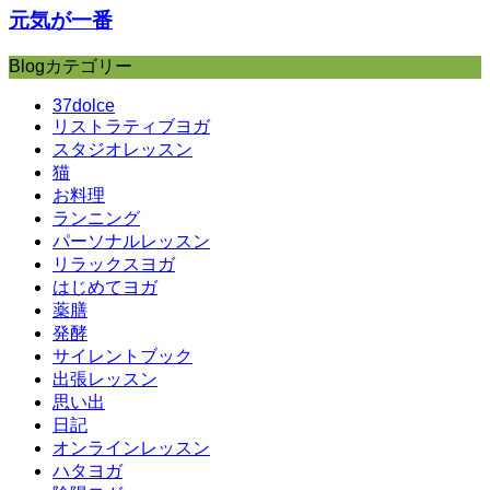
元気が一番
Blogカテゴリー
37dolce
リストラティブヨガ
スタジオレッスン
猫
お料理
ランニング
パーソナルレッスン
リラックスヨガ
はじめてヨガ
薬膳
発酵
サイレントブック
出張レッスン
思い出
日記
オンラインレッスン
ハタヨガ