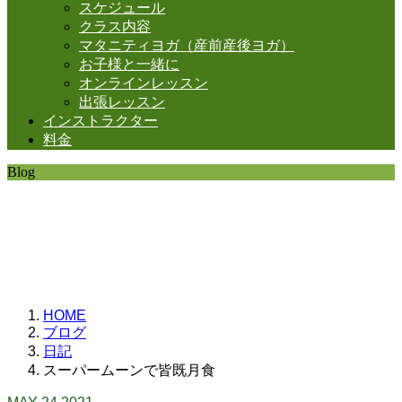
スケジュール
クラス内容
マタニティヨガ（産前産後ヨガ）
お子様と一緒に
オンラインレッスン
出張レッスン
インストラクター
料金
Blog
SHANTIの日常。
思うことなど
いろいろと・・・。
HOME
ブログ
日記
スーパームーンで皆既月食