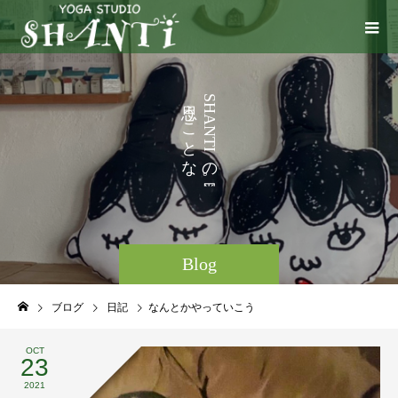
い
う
S
H
ろ
こ
A
N
と
T
I
な
の
ど
。
Blog
ブログ
日記
なんとかやっていこう
OCT
23
2021