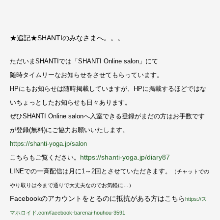
★追記★SHANTIのみなさまへ。。。
ただいまSHANTIでは「SHANTI Online salon」にて
随時タイムリーなお知らせをさせてもらっています。
HPにもお知らせは随時掲載していますが、
HPに掲載するほどではな
いちょっとしたお知らせも日々あります。
ぜひSHANTI Online salonへ入室できる登録がまだの方は
お手数です
が登録(無料)にご協力お願いいたします。
https://shanti-yoga.jp/salon
https://shanti-yoga.jp/diary87
こちらもご覧ください。
LINEでの一斉配信は月に1～2回とさせていただきます。
（チャットでの
やり取りは今まで通りで大丈夫なのでお気軽に…）
Facebookのアカウントをとるのに抵抗がある方はこちら
https://ス
マホロイド.com/facebook-barenai-houhou-3591