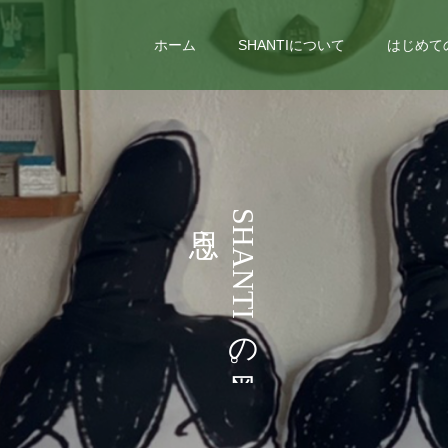
ホーム
SHANTIについて
はじめて
い
う
S
H
ろ
こ
A
N
い
と
T
I
な
の
ど
。