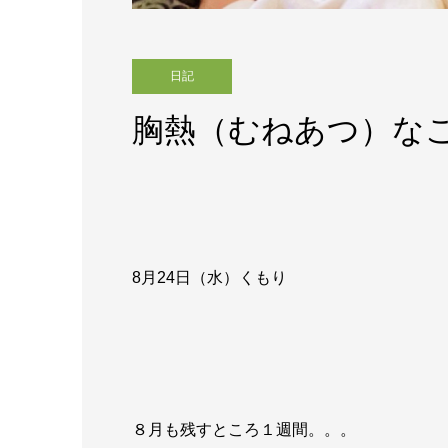
日記
胸熱（むねあつ）な
8月24
日（水）くもり
８月も残すところ１週間。。。