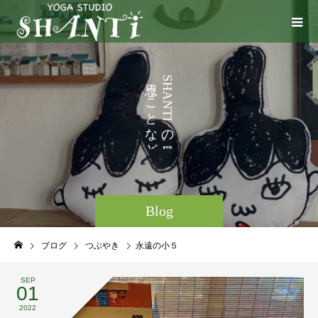
い
う
S
H
ろ
こ
A
N
い
と
T
I
ろ
な
の
と
ど
。
Blog
ブログ
つぶやき
永遠の小５
SEP
01
2022