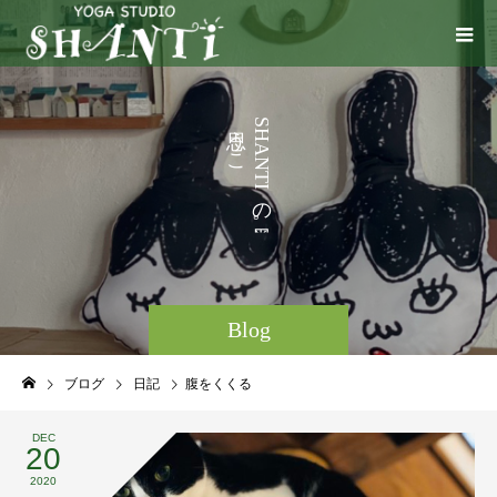
う
S
H
こ
A
N
と
T
I
な
の
ど
。
Blog
ブログ
日記
腹をくくる
DEC
20
2020