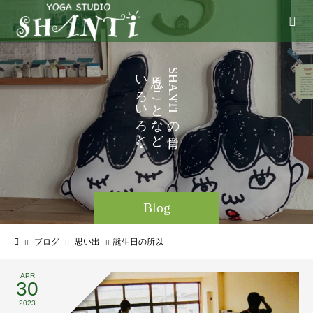
い
う
S
H
ろ
こ
A
N
い
と
T
I
ろ
な
の
と
ど
。
。
Blog
ブログ
思い出
誕生日の所以
APR
30
2023