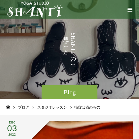
い
う
S
H
ろ
こ
A
N
と
T
I
な
の
ど
。
Blog
ブログ
スタジオレッスン
猫背は猫のもの
DEC
03
2022