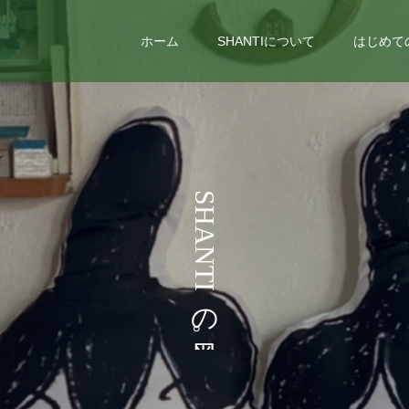
ホーム
SHANTIについて
はじめて
う
S
H
こ
A
N
T
I
の
。