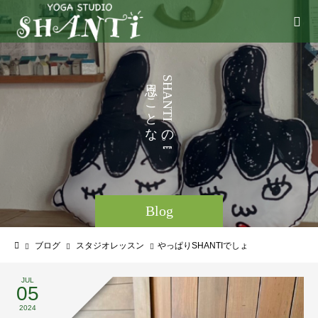
い
う
S
H
ろ
こ
A
N
と
T
I
な
の
ど
。
Blog
ブログ
スタジオレッスン
やっぱりSHANTIでしょ
JUL
05
2024