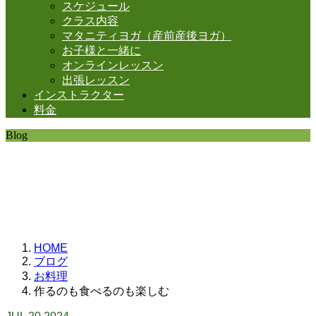
スケジュール
クラス内容
マタニティヨガ（産前産後ヨガ）
お子様と一緒に
オンラインレッスン
出張レッスン
インストラクター
料金
Blog
SHANTIの日常。
思うことなど
いろいろと・・・。
HOME
ブログ
お料理
作るのも食べるのも楽しむ