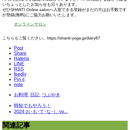
いちょっとしたお知らせも日々あります。
ぜひSHANTI Online salonへ入室できる登録がまだの方はお手数です
が登録(無料)にご協力お願いいたします。
オンラインサロン
こちらもご覧ください。https://shanti-yoga.jp/diary87
Post
Share
Hatena
LINE
RSS
feedly
Pin it
note
お料理
,
日記
,
つぶやき
時短でもやろう！
2024 お･も･て･な･し vo...
関連記事