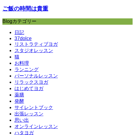
ご飯の時間は貴重
Blogカテゴリー
日記
37dolce
リストラティブヨガ
スタジオレッスン
猫
お料理
ランニング
パーソナルレッスン
リラックスヨガ
はじめてヨガ
薬膳
発酵
サイレントブック
出張レッスン
思い出
オンラインレッスン
ハタヨガ