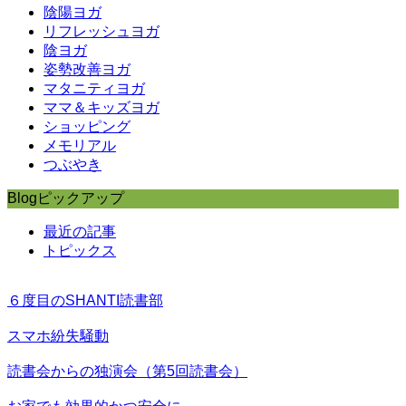
陰陽ヨガ
リフレッシュヨガ
陰ヨガ
姿勢改善ヨガ
マタニティヨガ
ママ＆キッズヨガ
ショッピング
メモリアル
つぶやき
Blogピックアップ
最近の記事
トピックス
６度目のSHANTI読書部
スマホ紛失騒動
読書会からの独演会（第5回読書会）