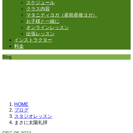
スケジュール
クラス内容
マタニティヨガ（産前産後ヨガ）
お子様と一緒に
オンラインレッスン
出張レッスン
インストラクター
料金
Blog
SHANTIの日常。
思うことなど
いろいろと・・・。
HOME
ブログ
スタジオレッスン
まさに太陽礼拝