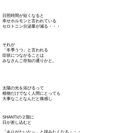
日照時間が短くなると
幸せホルモンと言われている
セロトニン分泌量が減る・・・
それが
「冬季うつ」と言われる
症状につながることは
みなさんご存知の通りかと。
太陽の光を浴びるって
植物だけでなく人間にとっても
大事なことなんだと痛感し
SHANTIの２階に
日が差し込むと
「ありがたいな～」と拝みたくなる・・・