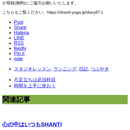
が登録(無料)にご協力お願いいたします。
こちらもご覧ください。https://shanti-yoga.jp/diary87１
Post
Share
Hatena
LINE
RSS
feedly
Pin it
note
スタジオレッスン
,
ランニング
,
日記
,
つぶやき
片足立ちは必須科目
時間を上手に使おう
関連記事
心の中はいつもSHANTI