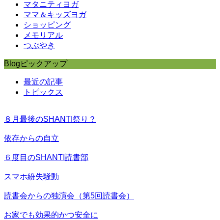
マタニティヨガ
ママ＆キッズヨガ
ショッピング
メモリアル
つぶやき
Blogピックアップ
最近の記事
トピックス
８月最後のSHANTI祭り？
依存からの自立
６度目のSHANTI読書部
スマホ紛失騒動
読書会からの独演会（第5回読書会）
お家でも効果的かつ安全に