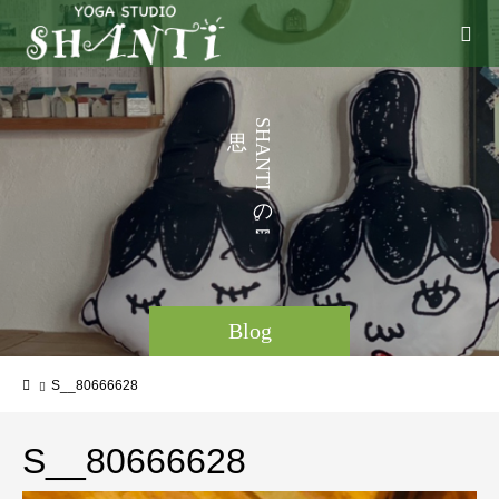
う
S
H
こ
A
N
T
I
の
。
Blog
S__80666628
S__80666628