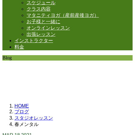
スケジュール
クラス内容
マタニティヨガ（産前産後ヨガ）
お子様と一緒に
オンラインレッスン
出張レッスン
インストラクター
料金
Blog
SHANTIの日常。
思うことなど
いろいろと・・・。
HOME
ブログ
スタジオレッスン
春メンタル