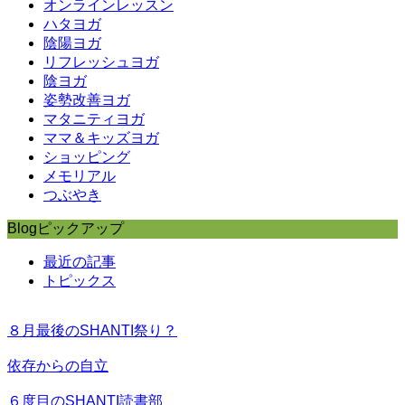
オンラインレッスン
ハタヨガ
陰陽ヨガ
リフレッシュヨガ
陰ヨガ
姿勢改善ヨガ
マタニティヨガ
ママ＆キッズヨガ
ショッピング
メモリアル
つぶやき
Blogピックアップ
最近の記事
トピックス
８月最後のSHANTI祭り？
依存からの自立
６度目のSHANTI読書部