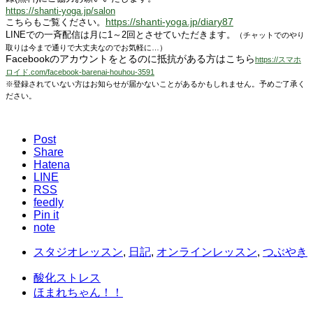
https://shanti-yoga.jp/salon
https://shanti-yoga.jp/diary87
こちらもご覧ください。
LINEでの一斉配信は月に1～2回とさせていただきます。
（チャットでのやり
取りは今まで通りで大丈夫なのでお気軽に…）
Facebookのアカウントをとるのに抵抗がある方はこちら
https://スマホ
ロイド.com/facebook-barenai-houhou-3591
※登録されていない方はお知らせが届かないことがあるかもしれません。予めご了承く
ださい。
Post
Share
Hatena
LINE
RSS
feedly
Pin it
note
スタジオレッスン
,
日記
,
オンラインレッスン
,
つぶやき
酸化ストレス
ほまれちゃん！！