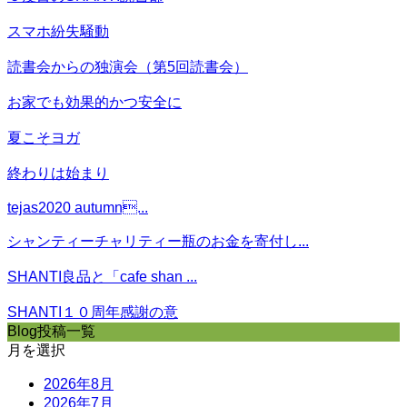
スマホ紛失騒動
読書会からの独演会（第5回読書会）
お家でも効果的かつ安全に
夏こそヨガ
終わりは始まり
tejas2020 autumn...
シャンティーチャリティー瓶のお金を寄付し...
SHANTI良品と「cafe shan ...
SHANTI１０周年感謝の意
Blog投稿一覧
月を選択
2026年8月
2026年7月