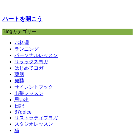
ハートを開こう
Blogカテゴリー
お料理
ランニング
パーソナルレッスン
リラックスヨガ
はじめてヨガ
薬膳
発酵
サイレントブック
出張レッスン
思い出
日記
37dolce
リストラティブヨガ
スタジオレッスン
猫