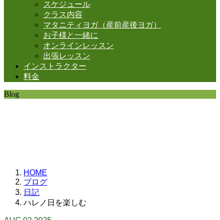
スケジュール
クラス内容
マタニティヨガ（産前産後ヨガ）
お子様と一緒に
オンラインレッスン
出張レッスン
インストラクター
料金
Blog
SHANTIの日常。
思うことなど
いろいろと・・・。
HOME
ブログ
日記
ハレノ日を楽しむ