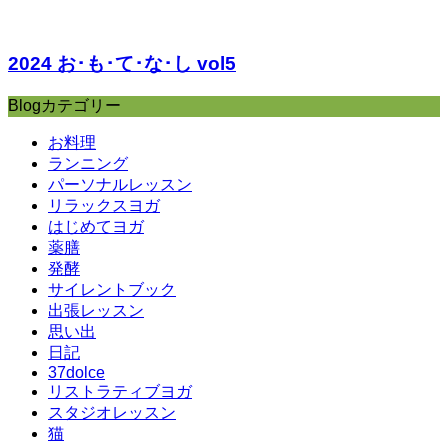
2024 お･も･て･な･し vol5
Blogカテゴリー
お料理
ランニング
パーソナルレッスン
リラックスヨガ
はじめてヨガ
薬膳
発酵
サイレントブック
出張レッスン
思い出
日記
37dolce
リストラティブヨガ
スタジオレッスン
猫