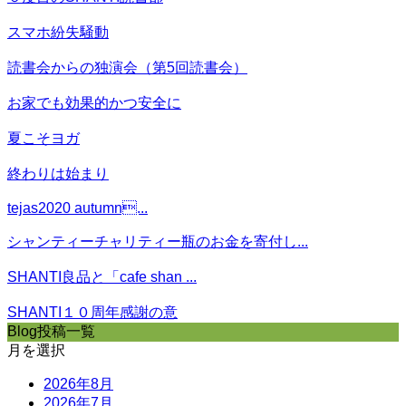
スマホ紛失騒動
読書会からの独演会（第5回読書会）
お家でも効果的かつ安全に
夏こそヨガ
終わりは始まり
tejas2020 autumn...
シャンティーチャリティー瓶のお金を寄付し...
SHANTI良品と「cafe shan ...
SHANTI１０周年感謝の意
Blog投稿一覧
月を選択
2026年8月
2026年7月