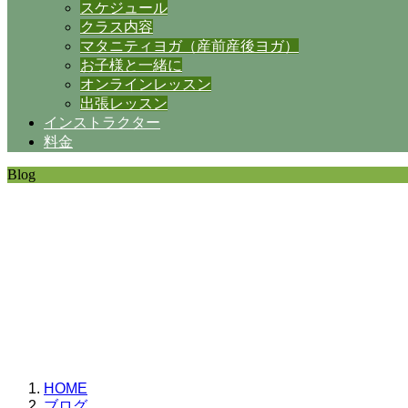
スケジュール
クラス内容
マタニティヨガ（産前産後ヨガ）
お子様と一緒に
オンラインレッスン
出張レッスン
インストラクター
料金
Blog
SHANTIの日常。
思うことなど
いろいろと・・・。
HOME
ブログ