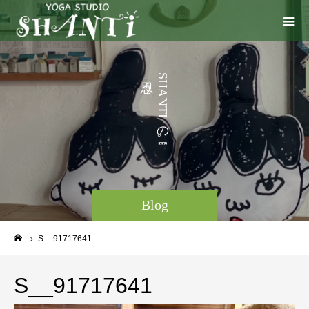
う
S
H
こ
A
N
と
T
I
な
の
ど
。
Blog
S__91717641
S__91717641