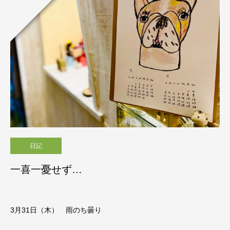
日記
一喜一憂せず…
3月31日（木） 雨のち曇り