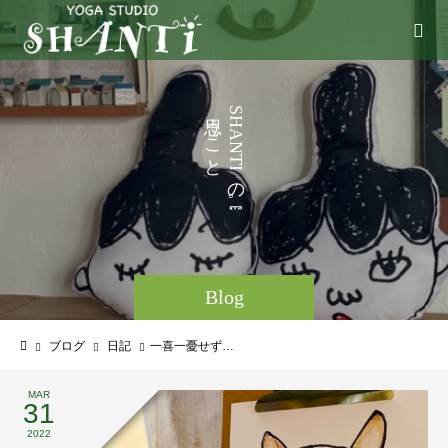
い
う
S
H
こ
A
N
と
T
I
な
の
ど
。
Blog
ブログ
日記
一喜一憂せず…
MAR
31
2022