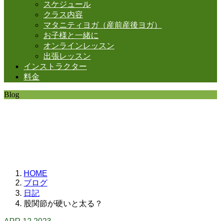
スケジュール
クラス内容
マタニティヨガ（産前産後ヨガ）
お子様と一緒に
オンラインレッスン
出張レッスン
インストラクター
料金
Blog
SHANTIの日常。
思うことなど
いろいろと・・・。
HOME
ブログ
日記
股関節が硬いと太る？