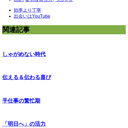
効率より丁寧
出会いはYouTube
関連記事
しゃがめない時代
伝える＆伝わる喜び
手仕事の繁忙期
「明日へ」の活力