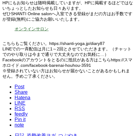
HPにもお知らせは随時掲載していますが、HPに掲載するほどではな
いちょっとしたお知らせも日々あります。
ぜひSHANTI Online salonへ入室できる登録がまだの方はお手数です
が登録(無料)にご協力お願いいたします。
オンラインサロン
こちらもご覧ください。https://shanti-yoga.jp/diary87
LINEでの一斉配信は月に1～2回とさせていただきます。（チャット
でのやり取りは今まで通りで大丈夫なのでお気軽に…）
Facebookのアカウントをとるのに抵抗がある方はこちらhttps://スマ
ホロイド.com/facebook-barenai-houhou-3591
※登録されていない方はお知らせが届かないことがあるかもしれま
せん。予めご了承ください。
Post
Share
Hatena
LINE
RSS
feedly
Pin it
note
日記
,
姿勢改善ヨガ
,
つぶやき