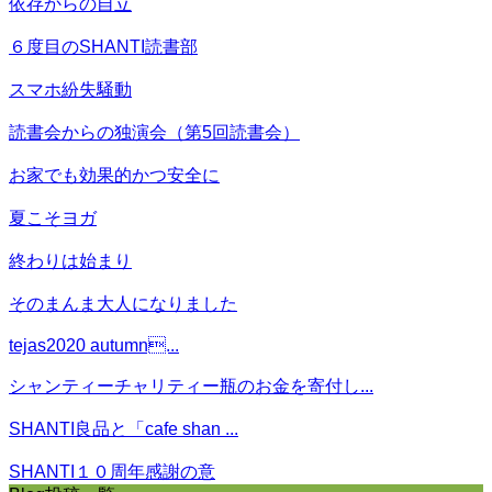
依存からの自立
６度目のSHANTI読書部
スマホ紛失騒動
読書会からの独演会（第5回読書会）
お家でも効果的かつ安全に
夏こそヨガ
終わりは始まり
そのまんま大人になりました
tejas2020 autumn...
シャンティーチャリティー瓶のお金を寄付し...
SHANTI良品と「cafe shan ...
SHANTI１０周年感謝の意