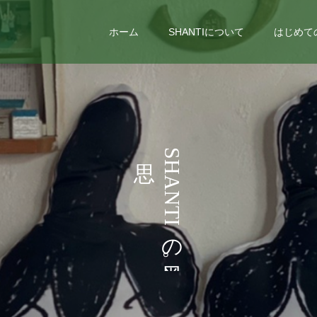
ホーム
SHANTIについて
はじめて
い
う
S
H
ろ
こ
A
N
と
T
I
な
の
ど
。