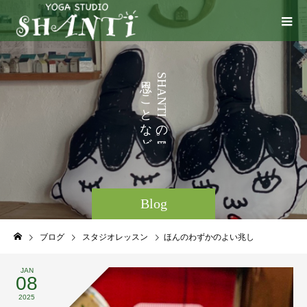
い
う
S
H
ろ
こ
A
N
い
と
T
I
な
の
ど
。
Blog
ブログ
スタジオレッスン
ほんのわずかのよい兆し
JAN
08
2025