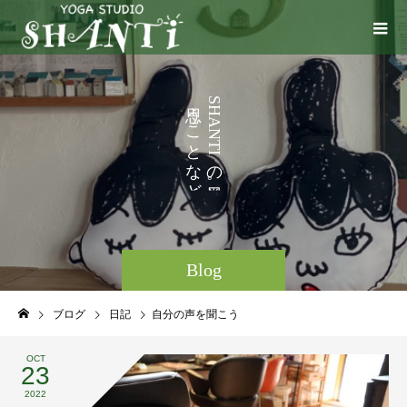
い
う
S
H
ろ
こ
A
N
い
と
T
I
ろ
な
の
と
ど
。
Blog
ブログ
日記
自分の声を聞こう
OCT
23
2022