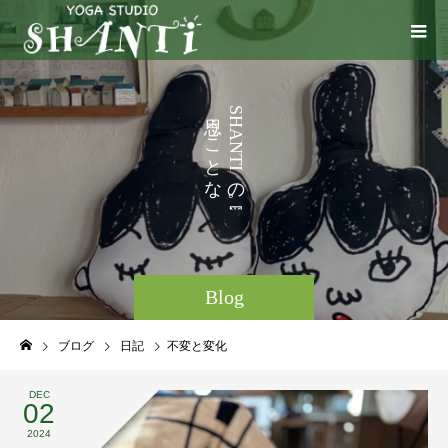
い
う
S
H
ろ
こ
A
N
と
T
I
な
の
ど
。
Blog
ブログ
日記
不変と変化
DEC
02
2024