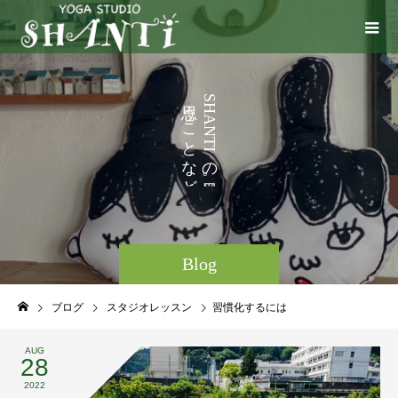
い
う
S
H
ろ
こ
A
N
い
と
T
I
ろ
な
の
と
ど
。
Blog
ブログ
スタジオレッスン
習慣化するには
AUG
28
2022