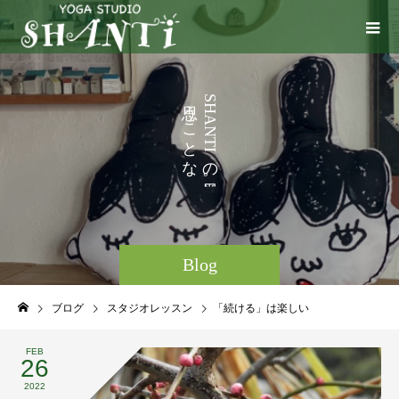
い
う
S
H
ろ
こ
A
N
と
T
I
な
の
ど
。
Blog
ブログ
スタジオレッスン
「続ける」は楽しい
FEB
26
2022