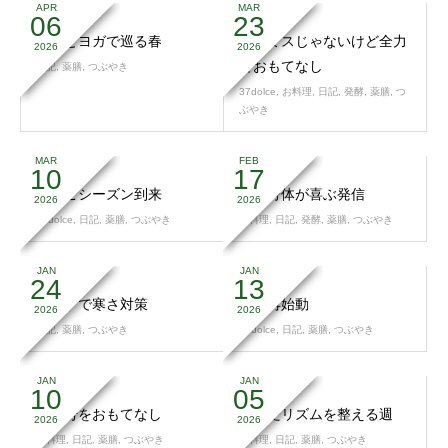
APR
MAR
06
23
苦みとヨガで巡る春
ノーミスじゃないけど全力
2026
2026
でおもてなし
日記
,
薬膳
,
つぶやき
37dolce
,
お料理
,
日記
,
発酵
,
薬膳
,
つ
ぶやき
MAR
FEB
10
17
いちごシーズン到来
心と身体が喜ぶ発信
2026
2026
37dolce
,
日記
,
薬膳
,
つぶやき
お料理
,
日記
,
発酵
,
薬膳
,
つぶやき
JAN
JAN
24
13
「黒」で寒さ対策
副業再始動
2026
2026
日記
,
薬膳
,
つぶやき
37dolce
,
日記
,
薬膳
,
つぶやき
JAN
JAN
10
05
第１号をおもてなし
乱れたリズムを整える週
2026
2026
お料理
,
日記
,
薬膳
,
つぶやき
お料理
,
日記
,
薬膳
,
つぶやき