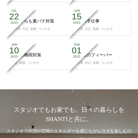
JUL
JUN
22
15
内側からも夏バテ対策
初夏の手仕事
2025
2025
お料理
,
日記
,
薬膳
,
つぶやき
お料理
,
日記
,
薬膳
,
つぶやき
JUN
JUN
10
01
身体も梅雨対策
腫れものフィーバー
2025
2025
日記
,
薬膳
,
つぶやき
お料理
,
日記
,
薬膳
,
つぶやき
スタジオでもお家でも。日々の暮らしを
SHANTIと共に。
スタジオで仲間や空間のエネルギーを感じながらヨガを楽しむの