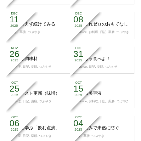
DEC
DEC
11
08
とりあえず続けてみる
胃もたれゼロのおもてなし
2025
2025
日記
,
薬膳
,
つぶやき
37dolce
,
お料理
,
日記
,
薬膳
,
つぶやき
NOV
OCT
26
31
育てる調味料
かぼちゃ食べよ！
2025
2025
お料理
,
日記
,
薬膳
,
つぶやき
37dolce
,
日記
,
薬膳
,
つぶやき
OCT
OCT
25
15
自己ベスト更新（味噌）
食べる美容液
2025
2025
お料理
,
日記
,
薬膳
,
つぶやき
37dolce
,
お料理
,
日記
,
薬膳
,
つぶやき
OCT
OCT
06
04
改めて学ぶ「飲む点滴」
旬の恵みで未然に防ぐ
2025
2025
お料理
,
日記
,
薬膳
,
つぶやき
日記
,
薬膳
,
つぶやき