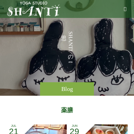
う
S
H
こ
A
N
T
I
の
。
Blog
薬膳
JUL
JUN
21
29