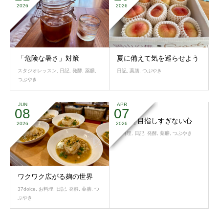
2026
2026
「危険な暑さ」対策
夏に備えて気を巡らせよう
スタジオレッスン
,
日記
,
発酵
,
薬膳
,
日記
,
薬膳
,
つぶやき
つぶやき
JUN
APR
08
07
完璧を目指しすぎない心
2026
2026
お料理
,
日記
,
発酵
,
薬膳
,
つぶやき
ワクワク広がる麹の世界
37dolce
,
お料理
,
日記
,
発酵
,
薬膳
,
つ
ぶやき